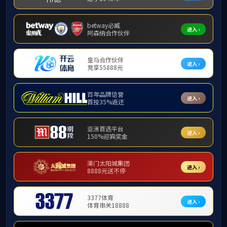
学院概况
党建工作
师资队伍
教工之家
学院概况
学术机构
学院简介
学院领导
郭亮
院长：
机构设置