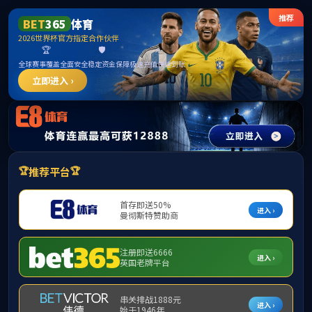
******
76net必赢(BWIN)线路检测中
心|官方网站