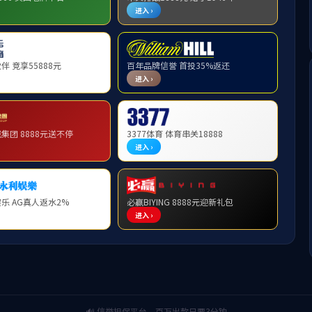
资队伍
人才培养
科学研究
国际交流
学生
作项目
育无界，成长同行——76net必赢官网学子赴
发布时间： 2025-03-21 09:08:12 作者：
025年1月9日至3月9日，76net必赢官网6名学子在陈
iversity of Windsor）及当地中小学，开展为期两
国际化的教育实践平台，也进一步推动了76net必赢官