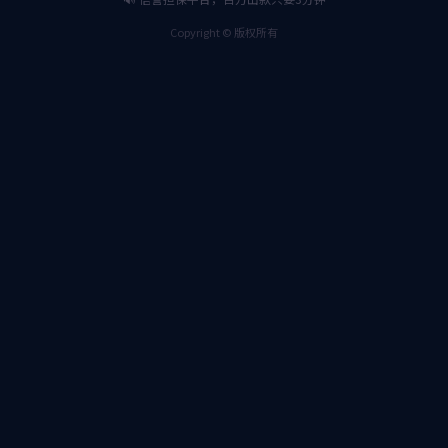
全球视野的教育人才奠定了坚实基础。
次跨文化教学实践，旨在让学生深入了解加拿大的教育
教育理念的理解和思考并对比中加基础教育的异同，探讨
改革和创新提供借鉴。在温莎大学和当地中小学的教学实
力及跨文化教学适应力。在与加拿大师生的互动交流中，
中的适应力。同时，借助课堂教学和文化交流活动，让加
推动中外教育交流合作。
次实习项目以“多元融合、实践导向”为核心理念，通过
块，全面提升了实习生的学术素养、教学能力及跨文化沟
教育体系，参与了多场专题讲座和研讨活动，在温莎大学
浸式教学实习，并通过文化课程向加拿大学生介绍中国传
学习到文化传播的多层次锻炼，实习生们在全球化教育视